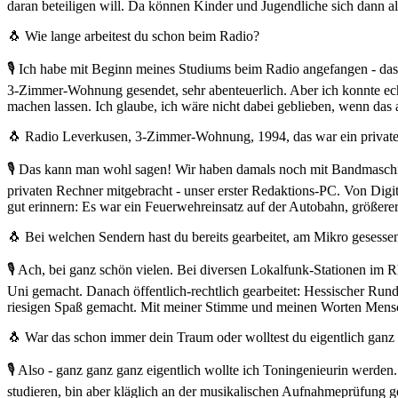
daran beteiligen will. Da können Kinder und Jugendliche sich dann a
🐧 Wie lange arbeitest du schon beim Radio?
🎙 Ich habe mit Beginn meines Studiums beim Radio angefangen - das
3-Zimmer-Wohnung gesendet, sehr abenteuerlich. Aber ich konnte echt 
machen lassen. Ich glaube, ich wäre nicht dabei geblieben, wenn das
🐧 Radio Leverkusen, 3-Zimmer-Wohnung, 1994, das war ein privater R
🎙 Das kann man wohl sagen! Wir haben damals noch mit Bandmaschine
privaten Rechner mitgebracht - unser erster Redaktions-PC. Von Digi
gut erinnern: Es war ein Feuerwehreinsatz auf der Autobahn, größerer
🐧 Bei welchen Sendern hast du bereits gearbeitet, am Mikro gesessen
🎙 Ach, bei ganz schön vielen. Bei diversen Lokalfunk-Stationen im Rh
Uni gemacht. Danach öffentlich-rechtlich gearbeitet: Hessischer Run
riesigen Spaß gemacht. Mit meiner Stimme und meinen Worten Menschen
🐧 War das schon immer dein Traum oder wolltest du eigentlich ganz
🎙 Also - ganz ganz ganz eigentlich wollte ich Toningenieurin werd
studieren, bin aber kläglich an der musikalischen Aufnahmeprüfung g