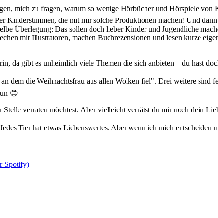
gefangen, mich zu fragen, warum so wenige Hörbücher und Hörspiele von
toller Kinderstimmen, die mit mir solche Produktionen machen! Und d
elbe Überlegung: Das sollen doch lieber Kinder und Jugendliche mache
chen mit Illustratoren, machen Buchrezensionen und lesen kurze eige
eurin, da gibt es unheimlich viele Themen die sich anbieten – du hast 
 an dem die Weihnachtsfrau aus allen Wolken fiel". Drei weitere sind fe
tun 😊
 Stelle verraten möchtest. Aber vielleicht verrätst du mir noch dein Lie
 Jedes Tier hat etwas Liebenswertes. Aber wenn ich mich entscheiden mu
r Spotify)