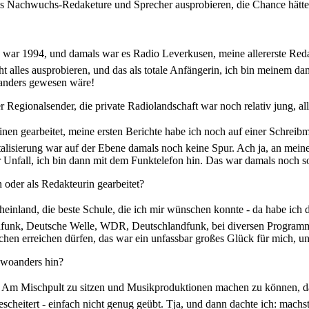
ls Nachwuchs-Redaketure und Sprecher ausprobieren, die Chance hätte 
 war 1994, und damals war es Radio Leverkusen, meine allererste Reda
alles ausprobieren, und das als totale Anfängerin, ich bin meinem dama
 anders gewesen wäre!
egionalsender, die private Radiolandschaft war noch relativ jung, all
n gearbeitet, meine ersten Berichte habe ich noch auf einer Schreib
talisierung war auf der Ebene damals noch keine Spur. Ach ja, an mein
 Unfall, ich bin dann mit dem Funktelefon hin. Das war damals noch so
 oder als Redakteurin gearbeitet?
einland, die beste Schule, die ich mir wünschen konnte - da habe ich d
dfunk, Deutsche Welle, WDR, Deutschlandfunk, bei diversen Programmen
 erreichen dürfen, das war ein unfassbar großes Glück für mich, und 
 woanders hin?
en. Am Mischpult zu sitzen und Musikproduktionen machen zu können, d
escheitert - einfach nicht genug geübt. Tja, und dann dachte ich: mach