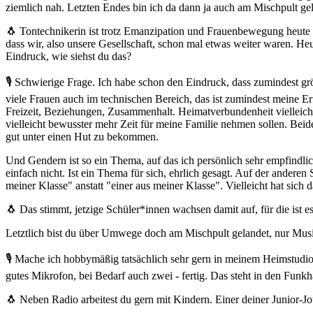
ziemlich nah. Letzten Endes bin ich da dann ja auch am Mischpult g
🐧 Tontechnikerin ist trotz Emanzipation und Frauenbewegung heute t
dass wir, also unsere Gesellschaft, schon mal etwas weiter waren. 
Eindruck, wie siehst du das?
🎙 Schwierige Frage. Ich habe schon den Eindruck, dass zumindest gr
viele Frauen auch im technischen Bereich, das ist zumindest meine E
Freizeit, Beziehungen, Zusammenhalt. Heimatverbundenheit vielleicht a
vielleicht bewusster mehr Zeit für meine Familie nehmen sollen. Beides
gut unter einen Hut zu bekommen.
Und Gendern ist so ein Thema, auf das ich persönlich sehr empfindlic
einfach nicht. Ist ein Thema für sich, ehrlich gesagt. Auf der anderen
meiner Klasse" anstatt "einer aus meiner Klasse". Vielleicht hat sich 
🐧 Das stimmt, jetzige Schüler*innen wachsen damit auf, für die ist es 
Letztlich bist du über Umwege doch am Mischpult gelandet, nur Musi
🎙 Mache ich hobbymäßig tatsächlich sehr gern in meinem Heimstudio.
gutes Mikrofon, bei Bedarf auch zwei - fertig. Das steht in den Funkh
🐧 Neben Radio arbeitest du gern mit Kindern. Einer deiner Junior-J