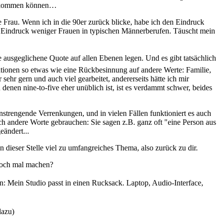
cht kommen können…
 Frau. Wenn ich in die 90er zurück blicke, habe ich den Eindruck
em Eindruck weniger Frauen in typischen Männerberufen. Täuscht mein
 ausgeglichene Quote auf allen Ebenen legen. Und es gibt tatsächlich
ationen so etwas wie eine Rückbesinnung auf andere Werte: Familie,
ehr gern und auch viel gearbeitet, andererseits hätte ich mir
 denen nine-to-five eher unüblich ist, ist es verdammt schwer, beides
nstrengende Verrenkungen, und in vielen Fällen funktioniert es auch
lich andere Worte gebrauchen: Sie sagen z.B. ganz oft "eine Person aus
eändert...
 an dieser Stelle viel zu umfangreiches Thema, also zurück zu dir.
 noch mal machen?
n: Mein Studio passt in einen Rucksack. Laptop, Audio-Interface,
dazu)