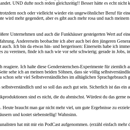
elandet. UND dufte noch reden gleichzeitig!! Besser hätte es echt ni
rotzdem noch oder vielleicht wieder ein ungewöhnlicher Beruf für eine
Heute wird mehr gegendert, aber es gibt auch mehr rosa und nach mein
ößere Unternehmen und auch die Funkhäuser gesteigerten Wert auf eine
rfahrung. Andererseits beobachte ich aber auch bei den jüngeren Gener
uch. Ich bin da etwas hin- und hergerissen: Einerseits habe ich immer s
 zu vereinen, finde ich nach wie vor sehr schwierig; gerade in Jobs, in
h reagiere. Ich halte diese Gendersternchen-Experimente für ziemlich a
 Seite sehe ich an meinen beiden Söhnen, dass sie völlig selbstverständ
da schon sehr viel Selbstverständliches im alltäglichen Sprachgebrauch g
selbstverständlich und so soll das auch gut sein. Sicherlich ist das ein
kproduktionen sind es nicht, die du abmischst. Würdest du das gerne
 Heute braucht man gar nicht mehr viel, um gute Ergebnisse zu erziele
äusern und kostet siebenstellig! Wahnsinn.
ounalisten hat mit mir ein PodCast aufgenommen. (erzähl einfach mehr 