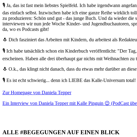
🎙 Ja, das ist fast mein liebstes Spielfeld. Ich habe irgendwann an
das einfach selbst. Inzwischen habe ich eine ganze Reihe wirklich 
zu produzieren: Schön und gut - das junge Buch. Und da wieder die s
interviewen wir nun jede Woche Kinder- und Jugendbuchautoren, spre
da, wo es Podcasts gibt!
🐧 Dich fasziniert das Arbeiten mit Kindern, du arbeitest als Redakt
🎙 Ich habe tatsächlich schon ein Kinderbuch veröffentlicht: "Der Tag,
erscheinen. Haben alle drei überhaupt gar nichts mit Weihnachten zu 
🐧 O.k., das klingt nicht danach, dass du etwas mehr darüber an dieser
🎙 Es ist echt schwierig... denn ich LIEBE das Kalle-Universum total!
Zur Homepage von Daniela Tepper
Ein Interview von Daniela Tepper mit Kalle Pinguin 😉 (PodCast übe
ALLE #BEGEGUNGEN AUF EINEN BLICK