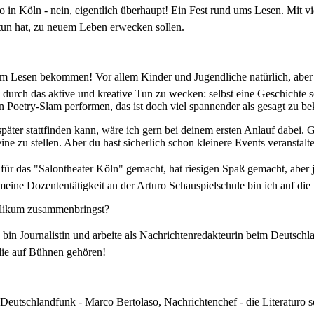
turo in Köln - nein, eigentlich überhaupt! Ein Fest rund ums Lesen. Mit
 tun hat, zu neuem Leben erwecken sollen.
 am Lesen bekommen! Vor allem Kinder und Jugendliche natürlich, aber
 durch das aktive und kreative Tun zu wecken: selbst eine Geschichte sch
n Poetry-Slam performen, das ist doch viel spannender als gesagt zu be
r später stattfinden kann, wäre ich gern bei deinem ersten Anlauf dabei.
ine zu stellen. Aber du hast sicherlich schon kleinere Events veranstalte
n für das "Salontheater Köln" gemacht, hat riesigen Spaß gemacht, aber 
eine Dozententätigkeit an der Arturo Schauspielschule bin ich auf die
blikum zusammenbringst?
ch bin Journalistin und arbeite als Nachrichtenredakteurin beim Deuts
die auf Bühnen gehören!
m Deutschlandfunk - Marco Bertolaso, Nachrichtenchef - die Literaturo s